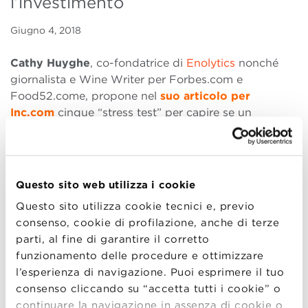
l’investimento
Giugno 4, 2018
Cathy Huyghe
, co-fondatrice di
Enolytics
nonché
giornalista e Wine Writer per Forbes.com e
Food52.come, propone nel
suo articolo per
Inc.com
cinque “stress test” per capire se un
programma MBA vale la pena di essere intrapreso, in
particolare all’interno dell’industria dell’ospitalità.
Vale la pena per aspiranti professionisti del settore
Questo sito web utilizza i cookie
enogastronomico, molti dei quali dotati di una
spiccata mentalità imprenditoriale, di trascorrere
Questo sito utilizza cookie tecnici e, previo
numerosi mesi in classe piuttosto che sul campo?
consenso, cookie di profilazione, anche di terze
Non hanno già avuto abbastanza formazione? Non
parti, al fine di garantire il corretto
dovrebbero essere là fuori ad acquisire competenze
funzionamento delle procedure e ottimizzare
pratiche?
l’esperienza di navigazione. Puoi esprimere il tuo
consenso cliccando su “accetta tutti i cookie” o
Cathy propone cinque metodi per trovare risposta ai
continuare la navigazione in assenza di cookie o