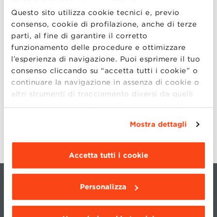
Questo sito utilizza cookie tecnici e, previo
RELATORI 2020
consenso, cookie di profilazione, anche di terze
parti, al fine di garantire il corretto
EDIZIONI PRECEDENTI
funzionamento delle procedure e ottimizzare
l’esperienza di navigazione. Puoi esprimere il tuo
OFFERTA FORMATIVA
consenso cliccando su “accetta tutti i cookie” o
continuare la navigazione in assenza di cookie o
ENTREPRENEURSHIP HUB
altri strumenti di tracciamento diversi da quelli
tecnici semplicemente chiudendo il presente
banner mediante l’apposito comando.
Per avere
contenuto di pagina
Mostra dettagli
maggiori informazioni clicca “
Dettagli
”. Per
modificare le impostazioni di navigazione e
scegliere le funzionalità, le terze parti e i cookie
Accetta tutti i cookie
da installare clicca “
Personalizza
”
.
Personalizza