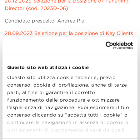
20.12.2023 Selezione per la posizione di Managing
Director (cod. 2023D-06)
Candidato prescelto: Andrea Pia
28.09.2023 Selezione per la posizione di Key Clients
Manager (cod. 2023D-05)
Candidata prescelta: Donata Scaccianoce
22.04.2023 Selezione per la posizione di Corporate
Questo sito web utilizza i cookie
Education Specialist (cod. 2023D-01)
Questo sito utilizza cookie tecnici e, previo
consenso, cookie di profilazione, anche di terze
Candidata prescelta: Adriana Mascellaro
parti, al fine di garantire il corretto
28.04.2023 Selezione per la posizione di
funzionamento delle procedure e ottimizzare
Accreditations and Quality Services Officer (cod.
l’esperienza di navigazione. Puoi esprimere il tuo
2023D-02)
consenso cliccando su “accetta tutti i cookie” o
continuare la navigazione in assenza di cookie o
Candidata prescelta: Francesca Guzzinati
altri strumenti di tracciamento diversi da quelli
tecnici semplicemente chiudendo il presente
28.04.2023 Selezione per la posizione di Faculty