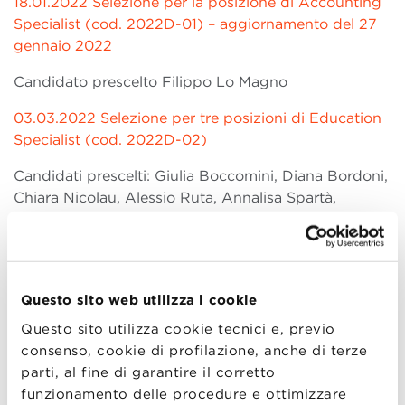
18.01.2022 Selezione per la posizione di Accounting
Specialist (cod. 2022D-01) – aggiornamento del 27
gennaio 2022
Candidato prescelto Filippo Lo Magno
03.03.2022 Selezione per tre posizioni di Education
Specialist (cod. 2022D-02)
Candidati prescelti: Giulia Boccomini, Diana Bordoni,
Chiara Nicolau, Alessio Ruta, Annalisa Spartà,
Martina Vaccari, Giulia Zaninelli
19.03.2022 Selezione per la posizione di Head of
Customised Programs (cod. 2022D-03)
Questo sito web utilizza i cookie
Candidata prescelta: Barbara Gherardi
Questo sito utilizza cookie tecnici e, previo
26.05.2022 Selezione per una posizione di Office
consenso, cookie di profilazione, anche di terze
Manager (cod 2022D-04)
parti, al fine di garantire il corretto
funzionamento delle procedure e ottimizzare