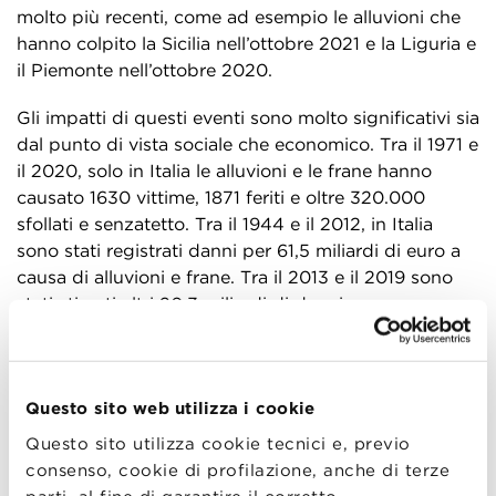
molto più recenti, come ad esempio le alluvioni che
hanno colpito la Sicilia nell’ottobre 2021 e la Liguria e
il Piemonte nell’ottobre 2020.
Gli impatti di questi eventi sono molto significativi sia
dal punto di vista sociale che economico. Tra il 1971 e
il 2020, solo in Italia le alluvioni e le frane hanno
causato 1630 vittime, 1871 feriti e oltre 320.000
sfollati e senzatetto. Tra il 1944 e il 2012, in Italia
sono stati registrati danni per 61,5 miliardi di euro a
causa di alluvioni e frane. Tra il 2013 e il 2019 sono
stati stimati altri 20,3 miliardi di danni, con un
aumento del 30% in soli 7 anni. Non sorprende che il
23% del territorio italiano sia caratterizzato da rischio
frane e il 20% da rischio alluvioni. Il 91% dei comuni
Questo sito web utilizza i cookie
ha almeno una parte di territorio interessato da
rischio alluvioni o frane. Tutti questi dati si traducono
Questo sito utilizza cookie tecnici e, previo
in quasi 10 milioni di persone che vivono in aree che
consenso, cookie di profilazione, anche di terze
possono essere soggette ad alluvioni, dove si