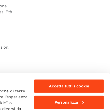
ione.
ss. Età
sion.
Accetta tutti i cookie
anche di terze
re l’esperienza
Personalizza
okie” o
MOODLE
WEBMAIL
 diversi da