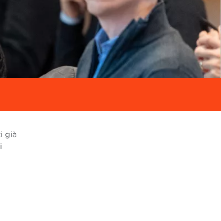
i già
i