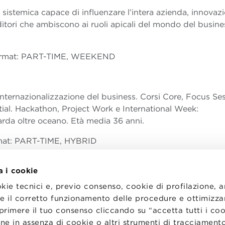
e sistemica capace di influenzare l’intera azienda, innovaz
itori che ambiscono ai ruoli apicali del mondo del busine
 Format: PART-TIME, WEEKEND
’internazionalizzazione del business. Corsi Core, Focus Ses
tial. Hackathon, Project Work e International Week:
rda oltre oceano. Età media 36 anni.
rmat: PART-TIME, HYBRID
a i cookie
okie tecnici e, previo consenso, cookie di profilazione, 
tire il corretto funzionamento delle procedure e ottimizza
primere il tuo consenso cliccando su “accetta tutti i co
I
LAVORA CON NOI
RENZA
STATUTO
ne in assenza di cookie o altri strumenti di tracciamento