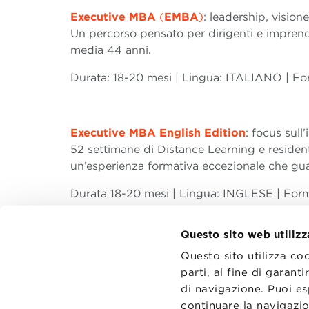
Executive MBA
(
EMBA
)
: leadership, vision
Un percorso pensato per dirigenti e imprend
media 44 anni.
Durata: 18-20 mesi | Lingua: ITALIANO |
Executive MBA English Edition
: focus sull
52 settimane di Distance Learning e residen
un’esperienza formativa eccezionale che gua
Durata 18-20 mesi | Lingua: INGLESE | Fo
Questo sito web utilizz
Questo sito utilizza co
parti, al fine di garan
di navigazione. Puoi es
CONTATT
TRASPA
continuare la navigazio