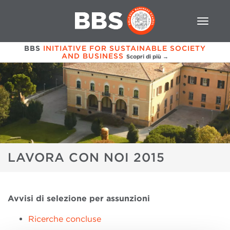
BBS
INITIATIVE FOR SUSTAINABLE SOCIETY
AND BUSINESS
Scopri di più →
LAVORA CON NOI 2015
Avvisi di selezione per assunzioni
Ricerche concluse