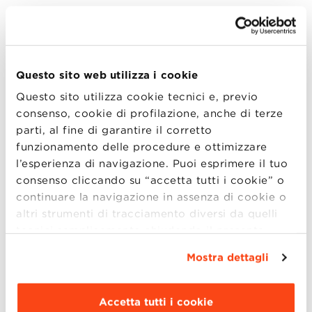
Avvisi di selezione per Collaborazioni e
Consulenze
Questo sito web utilizza i cookie
Selezioni in corso
Questo sito utilizza cookie tecnici e, previo
Selezioni concluse
consenso, cookie di profilazione, anche di terze
parti, al fine di garantire il corretto
funzionamento delle procedure e ottimizzare
Gare di appalto
l’esperienza di navigazione. Puoi esprimere il tuo
consenso cliccando su “accetta tutti i cookie” o
Procedure in corso
continuare la navigazione in assenza di cookie o
Procedure concluse
altri strumenti di tracciamento diversi da quelli
Avvisi scaduti
tecnici semplicemente chiudendo il presente
banner mediante l’apposito comando.
Per avere
Mostra dettagli
maggiori informazioni clicca “
Dettagli
”. Per
modificare le impostazioni di navigazione e
scegliere le funzionalità, le terze parti e i cookie
Accetta tutti i cookie