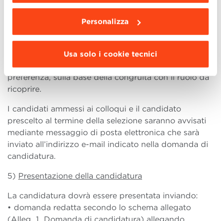
competenze rispetto al ruolo, la motivazione e
Personalizza
l’attitudine verso il ruolo.
Al termine della selezione, il gruppo di valutazione
indicherà il candidato prescelto e una lista di
Usa solo i cookie tecnici
eventuali altri candidati idonei, in ordine di
preferenza, sulla base della congruità con il ruolo da
ricoprire.
I candidati ammessi ai colloqui e il candidato
prescelto al termine della selezione saranno avvisati
mediante messaggio di posta elettronica che sarà
inviato all’indirizzo e-mail indicato nella domanda di
candidatura.
5)
Presentazione della candidatura
La candidatura dovrà essere presentata inviando:
• domanda redatta secondo lo schema allegato
(Alleg_1_Domanda di candidatura) allegando