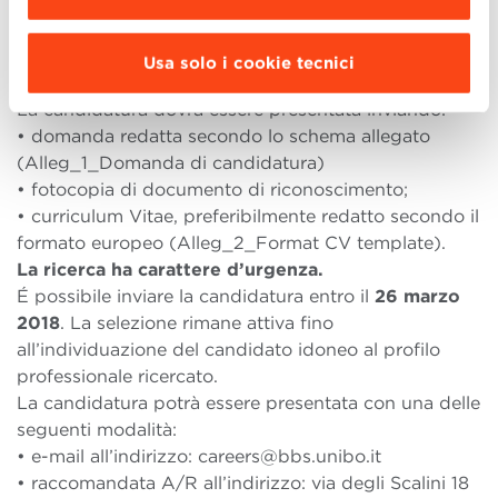
della quale la Fondazione sceglierà, a insindacabile
giudizio, la persona a cui affidare la posizione.
Usa solo i cookie tecnici
5. Presentazione della candidatura
La candidatura dovrà essere presentata inviando:
• domanda redatta secondo lo schema allegato
(Alleg_1_Domanda di candidatura)
• fotocopia di documento di riconoscimento;
• curriculum Vitae, preferibilmente redatto secondo il
formato europeo (Alleg_2_Format CV template).
La ricerca ha carattere d’urgenza.
É possibile inviare la candidatura entro il
26 marzo
2018
. La selezione rimane attiva fino
all’individuazione del candidato idoneo al profilo
professionale ricercato.
La candidatura potrà essere presentata con una delle
seguenti modalità:
• e-mail all’indirizzo: careers@bbs.unibo.it
• raccomandata A/R all’indirizzo: via degli Scalini 18