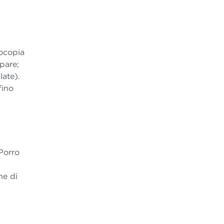
ocopia
pare;
ate).
fino
 Porro
ne di