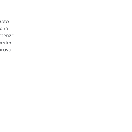
rato
nche
etenze
evedere
prova