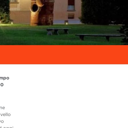
empo
20
one
vello
vo