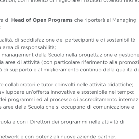
tion, con l’intento di migliorare i risultati ottenuti fino 
ra di
Head of Open Programs
che riporterà al Managing
:
ualità, di soddisfazione dei partecipanti e di sostenibilità
area di responsabilità;
l management della Scuola nella progettazione e gestione
ia area di attività (con particolare riferimento alla promoz
tà di supporto e al miglioramento continuo della qualità de
collaboratori e tutor coinvolti nelle attività didattiche;
 sviluppare un’offerta innovativa e sostenibile nel tempo;
 dei programmi ed al processo di accreditamento internaz
e aree della Scuola che si occupano di comunicazione e
ola e con i Direttori dei programmi nelle attività di
 network e con potenziali nuove aziende partner.