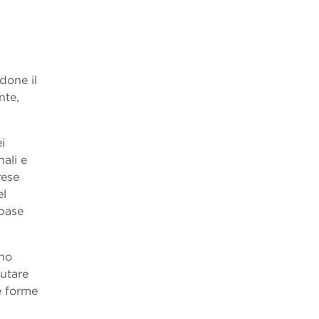
done il
nte,
i
nali e
rese
el
 base
ano
lutare
re forme