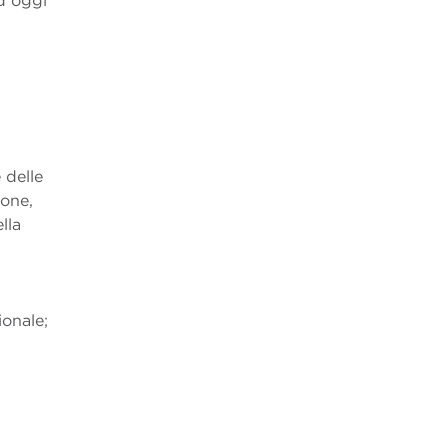
ad oggi
 delle
ione,
lla
ionale;