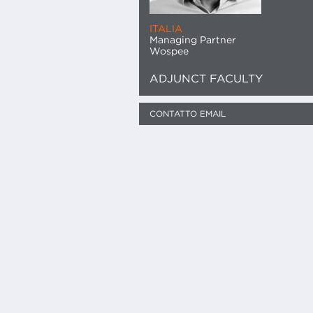
ITALIA
Managing Partner
Wospee
ADJUNCT FACULTY
CONTATTO EMAIL