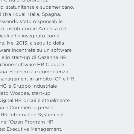
o, statunitense e sudamericano,
(tra i quali Italia, Spagna,
essendo stato responsabile
 di distributori in America del
ticoli e ha insegnato come
a. Nel 2013, a seguito della
tware incentrata su un software
o allo start-up di Cezanne HR
luzione software HR Cloud e
 sua esperienza e competenza
 management in ambito ICT e HR
KPMG e Gruppo Industriale
dato Wospee, start-up
Digital HR di cui è attualmente
mia e Commercio presso
a HR Information System nel
R nell’Open Program HR
es: Executive Management,