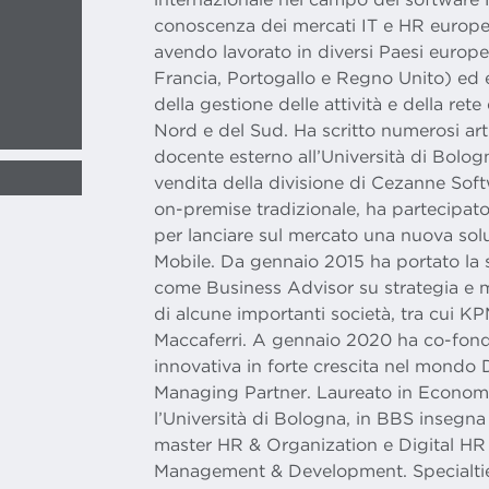
conoscenza dei mercati IT e HR europe
avendo lavorato in diversi Paesi europei 
Francia, Portogallo e Regno Unito) ed 
della gestione delle attività e della rete
Nord e del Sud. Ha scritto numerosi ar
docente esterno all’Università di Bologn
vendita della divisione di Cezanne Sof
on-premise tradizionale, ha partecipat
per lanciare sul mercato una nuova so
Mobile. Da gennaio 2015 ha portato la
come Business Advisor su strategia e
di alcune importanti società, tra cui 
Maccaferri. A gennaio 2020 ha co-fon
innovativa in forte crescita nel mondo 
Managing Partner. Laureato in Econo
l’Università di Bologna, in BBS insegn
master HR & Organization e Digital H
Management & Development. Specialti