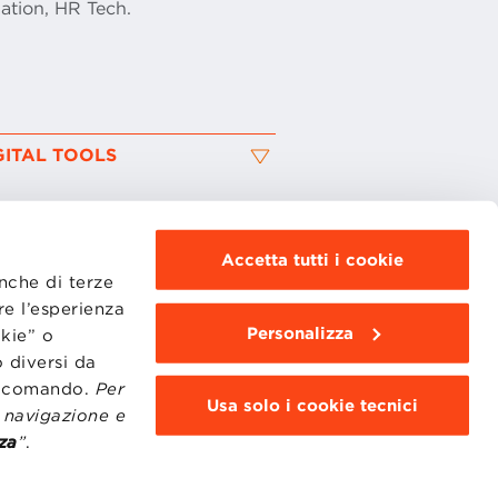
mation, HR Tech.
GITAL TOOLS
Accetta tutti i cookie
anche di terze
re l’esperienza
Personalizza
okie” o
MOODLE
WEBMAIL
 diversi da
BBS COMMUNITY PORTAL
to comando.
Per
PRESS
Usa solo i cookie tecnici
i navigazione e
za
”
.