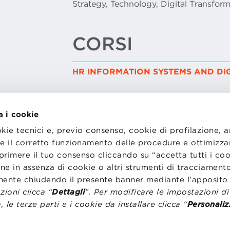
Strategy, Technology, Digital Transfor
CORSI
HR INFORMATION SYSTEMS AND DI
a i cookie
okie tecnici e, previo consenso, cookie di profilazione, 
tire il corretto funzionamento delle procedure e ottimizza
primere il tuo consenso cliccando su “accetta tutti i co
I
LAVORA CON NOI
RENZA
STATUTO
ne in assenza di cookie o altri strumenti di tracciamento
CODICE ETICO
emente chiudendo il presente banner mediante l’apposi
NZE COOKIE
WHISTLEBLOWING
ioni clicca “
Dettagli
”. Per modificare le impostazioni d
, le terze parti e i cookie da installare clicca “
Personaliz