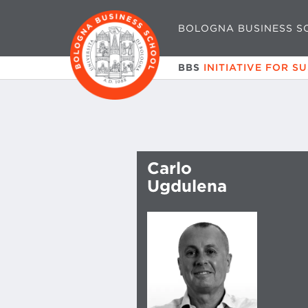
BOLOGNA BUSINESS S
BBS
INITIATIVE FOR S
Carlo
Ugdulena