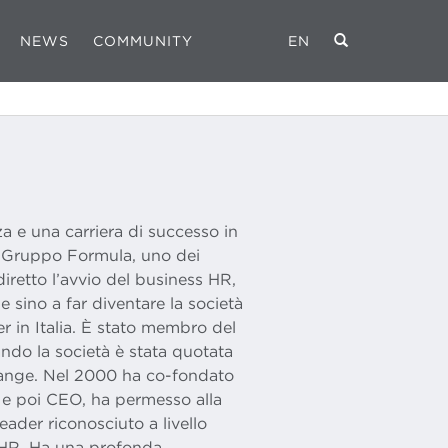
NEWS
COMMUNITY
EN
za e una carriera di successo in
i Gruppo Formula, uno dei
 diretto l’avvio del business HR,
e sino a far diventare la società
r in Italia. È stato membro del
do la società è stata quotata
ange. Nel 2000 ha co-fondato
e poi CEO, ha permesso alla
eader riconosciuto a livello
 HR. Ha una profonda