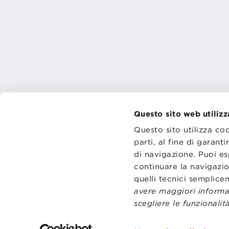
Questo sito web utilizz
Questo sito utilizza co
parti, al fine di garan
di navigazione. Puoi es
CONTATT
TRASPA
continuare la navigazio
PRIVACY
quelli tecnici semplic
PREFERE
avere maggiori informaz
scegliere le funzionalità