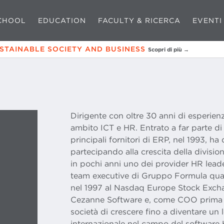
CHOOL
EDUCATION
FACULTY & RICERCA
EVENTI
USTAINABLE SOCIETY AND BUSINESS
Scopri di più →
Dirigente con oltre 30 anni di esperien
ambito ICT e HR. Entrato a far parte d
principali fornitori di ERP, nel 1993, ha
partecipando alla crescita della division
in pochi anni uno dei provider HR leade
team executive di Gruppo Formula quan
nel 1997 al Nasdaq Europe Stock Exch
Cezanne Software e, come COO prima 
società di crescere fino a diventare un l
internazionale nel campo del software