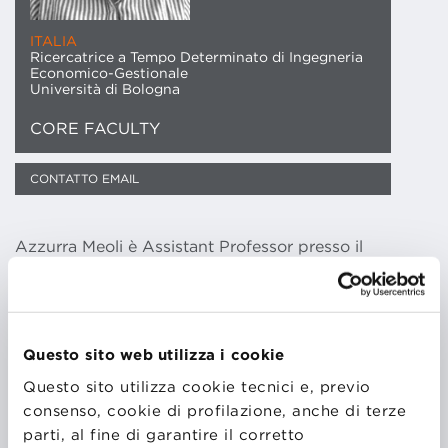
ITALIA
Ricercatrice a Tempo Determinato di Ingegneria
Economico-Gestionale
Università di Bologna
CORE FACULTY
CONTATTO EMAIL
Azzurra Meoli è Assistant Professor presso il
Dipartimento di Management dell’Università di
Bologna, dove ha conseguito il dottorato di ricerca in
Management nel marzo 2018. I suoi interessi di
ricerca rientrano principalmente nell’area del
Questo sito web utilizza i cookie
Management, con un focus su imprenditorialità e
Questo sito utilizza cookie tecnici e, previo
innovazione. In particolare, i suoi studi si
consenso, cookie di profilazione, anche di terze
concentrano sulla spiegazione di come gli individui
parti, al fine di garantire il corretto
decidono di intraprendere una carriera