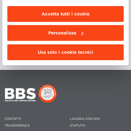
Commercio dell’Università degli Studi di Pisa.
modificare le impostazioni di navigazione e
scegliere le funzionalità, le terze parti e i cookie
Accetta tutti i cookie
da installare clicca “
Personalizza
”
.
Personalizza
Usa solo i cookie tecnici
CONTATTI
LAVORA CON NOI
TRASPARENZA
STATUTO