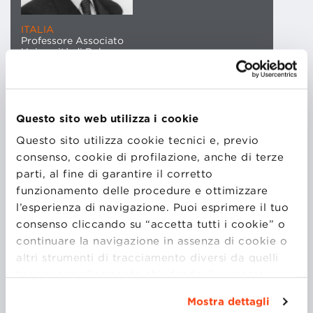
ITALIA
Professore Associato
Università di Bologna
EXTENDED FACULTY
Questo sito web utilizza i cookie
Luca Mazzara è
Questo sito utilizza cookie tecnici e, previo
P
rofessore
Associato Confermato
in
Economia
consenso, cookie di profilazione, anche di terze
aziendale
presso l’Alma Mater Studiorum, Università
parti, al fine di garantire il corretto
di Bologna, Facoltà di Economia, sede di Forlì.
funzionamento delle procedure e ottimizzare
l’esperienza di navigazione. Puoi esprimere il tuo
consenso cliccando su “accetta tutti i cookie” o
Dopo la laurea in Economia e Commercio
continuare la navigazione in assenza di cookie o
conseguita presso la Facoltà di Economia e
altri strumenti di tracciamento diversi da quelli
Commercio dell’Università degli Studi di Ancona,
tecnici semplicemente chiudendo il presente
consegue un dottorato di Ricerca in
Economia
banner mediante l’apposito comando.
Per avere
Aziendale
presso la Facoltà di Economia e
Mostra dettagli
maggiori informazioni clicca “
Dettagli
”. Per