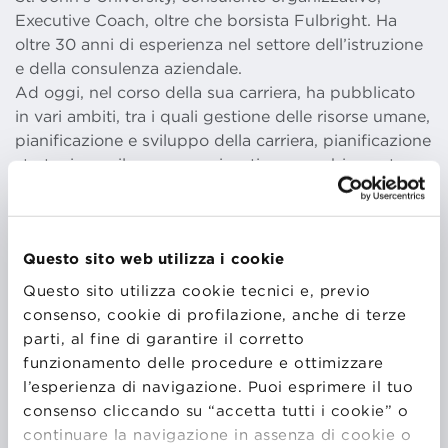
Executive Coach, oltre che borsista Fulbright. Ha
oltre 30 anni di esperienza nel settore dell’istruzione
e della consulenza aziendale.
Ad oggi, nel corso della sua carriera, ha pubblicato
in vari ambiti, tra i quali gestione delle risorse umane,
pianificazione e sviluppo della carriera, pianificazione
strategica, sviluppo organizzativo e cambiamento,
istruzione superiore, aspetti legati al volto del
pensionamento che cambia, vantaggi di lavorare con
un Executive Coach e la paura sul posto di lavoro. Le
Questo sito web utilizza i cookie
sue ricerche e gli scritti più recenti si rivolgono ad
argomenti quali: “Workplaces Shifting from Onsight
Questo sito utilizza cookie tecnici e, previo
to Virtual Work” (capitolo accettato per una
consenso, cookie di profilazione, anche di terze
pubblicazione dell’Academy of Management di
parti, al fine di garantire il corretto
prossima uscita); “Fear/s Connected to COVID 19
funzionamento delle procedure e ottimizzare
and Returning to the Workplace”, e
l’esperienza di navigazione. Puoi esprimere il tuo
“Intrapreneurship and Working Virtually”. Il suo
consenso cliccando su “accetta tutti i cookie” o
ultimo libro, pubblicato nel 2019, si intitola
continuare la navigazione in assenza di cookie o