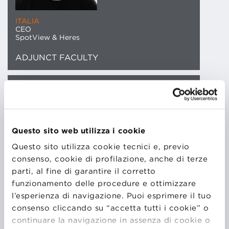
ITALIA
CEO
SpotView & Heres
ADJUNCT FACULTY
CONTATTO EMAIL
Ancora studente fonda la sua prima azienda, una
Digital Agency specializza in User Experience, Digital
Questo sito web utilizza i cookie
Marketing ed eCommerce, e dopo il Master in
Questo sito utilizza cookie tecnici e, previo
Gestione d’Impresa della BBS inizia la sua carriera
consenso, cookie di profilazione, anche di terze
nel reparto marketing di uno dei maggiori retailer
parti, al fine di garantire il corretto
italiani. Lì ha l’opportunità di lavorare per diverse
funzionamento delle procedure e ottimizzare
aree di business e seguire importanti progetti di
l’esperienza di navigazione. Puoi esprimere il tuo
trasformazione digitale. Dopo 5 anni in azienda la
consenso cliccando su “accetta tutti i cookie” o
sua passione per l’innovazione digitale lo porta a
continuare la navigazione in assenza di cookie o
diventare imprenditore full-time. Presto fonda la sua