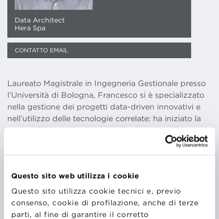
Data Architect
Hera Spa
CONTATTO EMAIL
Laureato Magistrale in Ingegneria Gestionale presso
l’Università di Bologna, Francesco si è specializzato
nella gestione dei progetti data-driven innovativi e
nell’utilizzo delle tecnologie correlate: ha iniziato la
sua carriera come consulente Business Intelligence
nel 2009, ha lavorato come Project Manager CPM &
Business Analytics in Ducati Motor Holding dal 2014
al 2018 entrando a far parte del Volkswagen
Questo sito web utilizza i cookie
Business Intelligence Competence Center e, in
seguito, ha proseguito come Program Manager,
Questo sito utilizza cookie tecnici e, previo
Architect e Analista senior collaborando a numerose
consenso, cookie di profilazione, anche di terze
progettualità legate al mondo della data engineering
parti, al fine di garantire il corretto