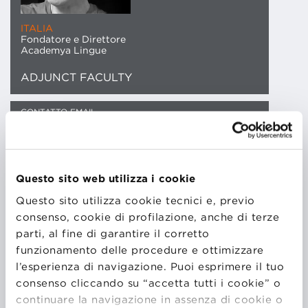
ITALIA
Fondatore e Direttore
Academya Lingue
ADJUNCT FACULTY
CONTATTO EMAIL
Andrea Bernardoni è Fondatore e Direttore Didattico
di Academya Lingue (scuola di lingua italiana per
Questo sito web utilizza i cookie
stranieri e di lingue estere per italiani) situata a
Questo sito utilizza cookie tecnici e, previo
Bologna. Ha una laurea in Giurisprudenza e per molti
consenso, cookie di profilazione, anche di terze
anni ha svolto la professione di avvocato sia in Italia
parti, al fine di garantire il corretto
che negli Stati Uniti. È autore di grammatiche
funzionamento delle procedure e ottimizzare
d’italiano per stranieri e di romanzi. Possiede un
l’esperienza di navigazione. Puoi esprimere il tuo
Master in italiano per apprendenti di lingua straniera
consenso cliccando su “accetta tutti i cookie” o
e ha insegnato sia in Italia che in California (U.S.A.),
continuare la navigazione in assenza di cookie o
dove ha vissuto per molto tempo.