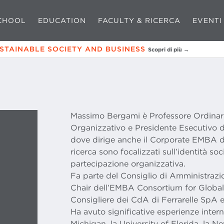
CHOOL
EDUCATION
FACULTY & RICERCA
EVENTI
USTAINABLE SOCIETY AND BUSINESS
Scopri di più →
Massimo Bergami è Professore Ordina
Organizzativo e Presidente Esecutivo 
dove dirige anche il Corporate EMBA di F
ricerca sono focalizzati sull’identità soc
partecipazione organizzativa.
Fa parte del Consiglio di Amministraz
Chair dell’EMBA Consortium for Global 
Consigliere dei CdA di Ferrarelle SpA 
Ha avuto significative esperienze intern
Michigan, la University of Florida, la Ne