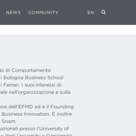
NEWS
COMMUNITY
EN
rio di Comportamento
di Bologna Business School
errari. I suoi interessi di
iale nell’organizzazione e sulla
ione dell’EFMD ed è il Founding
Business Innovation. È inoltre
e Snam.
azionali presso l’University of
w York University e l’Università