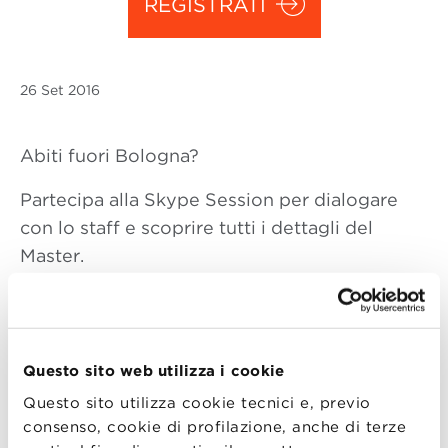
REGISTRATI
26 Set
2016
Abiti fuori Bologna?
Partecipa alla Skype Session per dialogare
con lo staff e scoprire tutti i dettagli del
Master.
La Skype Session offre la possibilità ai
candidati residenti fuori Bologna e
Questo sito web utilizza i cookie
impossibilitati a visitare la Scuola di persona,
Questo sito utilizza cookie tecnici e, previo
di confrontarsi in una sessione privata con lo
consenso, cookie di profilazione, anche di terze
staff di BBS. Un’occasione per trovare