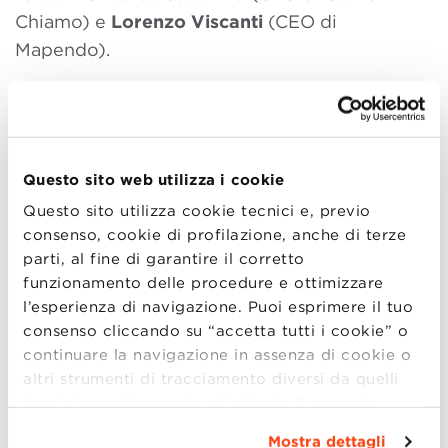
Chiamo) e
Lorenzo Viscanti
(CEO di
Mapendo).
A seguire gli studenti di BBS presenteranno le
loro idee di business e riceveranno feedback
dal nostro panel.
Questo sito web utilizza i cookie
Agenda
Questo sito utilizza cookie tecnici e, previo
18:30 Registrazione
consenso, cookie di profilazione, anche di terze
parti, al fine di garantire il corretto
18:45 Introduzione e Saluto di Benvenuto
funzionamento delle procedure e ottimizzare
Riccardo Fini
Associate Dean for Innovation &
l’esperienza di navigazione. Puoi esprimere il tuo
Entrepreneurship, Bologna Business School
consenso cliccando su “accetta tutti i cookie” o
Federico Strollo
Founder, Bologna Start Up
continuare la navigazione in assenza di cookie o
altri strumenti di tracciamento diversi da quelli
19:00 Start-Ups
tecnici semplicemente chiudendo il presente
Mapendo – www.mapendo.com
banner mediante l’apposito comando.
Per avere
Mostra dettagli