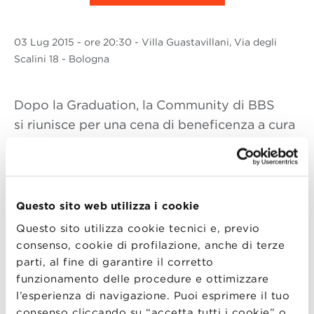
03 Lug
2015
- ore 20:30 - Villa Guastavillani, Via degli
Scalini 18 - Bologna
Dopo la Graduation, la Community di BBS
si riunisce per una cena di beneficenza a cura
dell’associazione Chef to Chef e festeggiare i
neo diplomati.
I fondi raccolti saranno utilizzati per
finanziare
borse di studio per i Master
di BBS.
Questo sito web utilizza i cookie
Questo sito utilizza cookie tecnici e, previo
DINNER PARTY
consenso, cookie di profilazione, anche di terze
Associazione
Chef to Chef
parti, al fine di garantire il corretto
I fondi raccolti saranno utilizzati per
funzionamento delle procedure e ottimizzare
finanziare borse di studio per i Master di BBS
l’esperienza di navigazione. Puoi esprimere il tuo
consenso cliccando su “accetta tutti i cookie” o