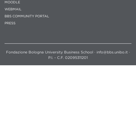
MOODLE
WEBMAIL
BBS COMMUNITY PORTAL
PRESS
Fondazione Bologna University Business School · info@bbs.unibo.it ·
P.I. - C.F. 02095311201