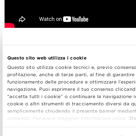
Questo sito web utilizza i cookie
Questo sito utilizza cookie tecnici e, previo consenso
Vuoi leggere altri Dialoghi con speaker della
profilazione, anche di terze parti, al fine di garantire 
Community di BBS?
Clicca qui
funzionamento delle procedure e ottimizzare l’esperi
navigazione. Puoi esprimere il tuo consenso cliccand
“accetta tutti i cookie” o continuare la navigazione i
cookie o altri strumenti di tracciamento diversi da que
semplicemente chiudendo il presente banner mediant
SHARE
comando.
Per avere maggiori informazioni clicca “
De
modificare le impostazioni di navigazione e scegliere
funzionalità, le terze parti e i cookie da installare cli