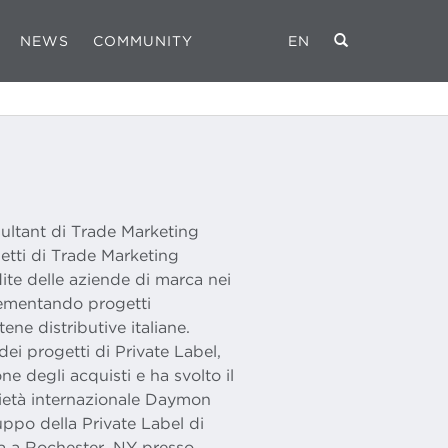
NEWS
COMMUNITY
EN
ultant di Trade Marketing
etti di Trade Marketing
te delle aziende di marca nei
lementando progetti
ene distributive italiane.
ei progetti di Private Label,
 degli acquisti e ha svolto il
cietà internazionale Daymon
uppo della Private Label di
za a Rochester, NY presso