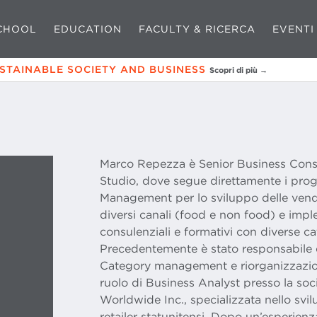
CHOOL
EDUCATION
FACULTY & RICERCA
EVENTI
USTAINABLE SOCIETY AND BUSINESS
Scopri di più →
Marco Repezza è Senior Business Cons
Studio, dove segue direttamente i prog
Management per lo sviluppo delle vendi
diversi canali (food e non food) e imp
consulenziali e formativi con diverse cat
Precedentemente è stato responsabile d
Category management e riorganizzazione
ruolo di Business Analyst presso la so
Worldwide Inc., specializzata nello svil
retailer statunitensi. Dopo un’esperien