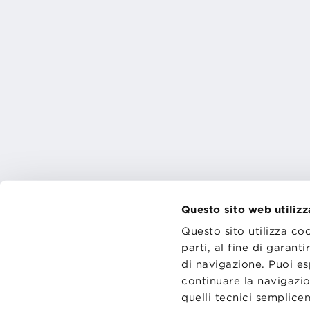
Questo sito web utilizz
Questo sito utilizza co
parti, al fine di garan
di navigazione. Puoi es
CONTATT
TRASPA
continuare la navigazio
PRIVACY
quelli tecnici semplic
PREFERE