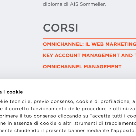
diploma di AIS Sommelier.
CORSI
OMNICHANNEL: IL WEB MARKETING
KEY ACCOUNT MANAGEMENT AND 
OMNICHANNEL MANAGEMENT
a i cookie
okie tecnici e, previo consenso, cookie di profilazione, 
tire il corretto funzionamento delle procedure e ottimizza
primere il tuo consenso cliccando su “accetta tutti i co
I
LAVORA CON NOI
RENZA
STATUTO
ne in assenza di cookie o altri strumenti di tracciamento
CODICE ETICO
emente chiudendo il presente banner mediante l’apposi
NZE COOKIE
WHISTLEBLOWING