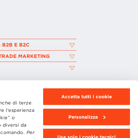
 B2B E B2C
TRADE MARKETING
Accetta tutti i cookie
anche di terze
re l’esperienza
Personalizza
okie” o
MOODLE
WEBMAIL
 diversi da
BBS COMMUNITY PORTAL
to comando.
Per
PRESS
Usa solo i cookie tecnici