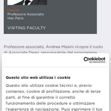
ITALIA
Professore Associato
Hec Paris
VISITING FACULTY
Professore associato, Andrea Masini ricopre il ruolo
di Associate Dean, responsabile del programma
MBA, da gennaio 2016.
Ha conseguito un dottorato di ricerca in
Questo sito web utilizza i cookie
Management presso l’INSEAD (Francia). Prima di
Questo sito utilizza cookie tecnici e, previo
entrare in HEC Paris nel 2010, Andrea è stato
consenso, cookie di profilazione, anche di terze
professore aggiunto di Operations and Technology
parti, al fine di garantire il corretto
Management presso la London Business School. Ha
funzionamento delle procedure e ottimizzare
una formazione in ingegneria meccanica e gestione
l’esperienza di navigazione. Puoi esprimere il tuo