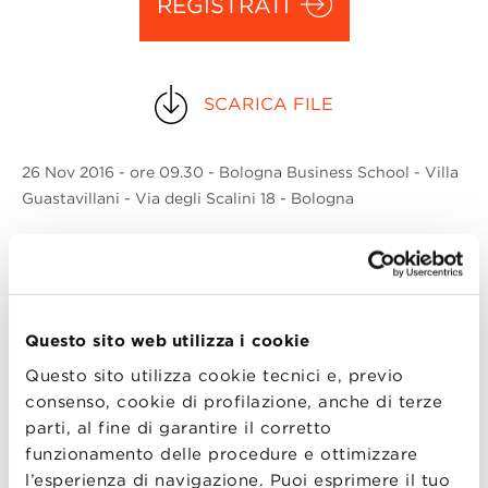
REGISTRATI
SCARICA FILE
26 Nov
2016
- ore 09.30 - Bologna Business School - Villa
Guastavillani - Via degli Scalini 18 - Bologna
Una serie di appuntamenti dedicati
esclusivamente alla Community degli
Executive MBAs
. Il titolo del prossimo
Questo sito web utilizza i cookie
incontro è
“Strategy & Execution in a
Questo sito utilizza cookie tecnici e, previo
Changing World”
ovvero come coniugare
consenso, cookie di profilazione, anche di terze
visione ed operatività in situazioni di
parti, al fine di garantire il corretto
incertezza.
Un tema di grande attualità che
funzionamento delle procedure e ottimizzare
l’esperienza di navigazione. Puoi esprimere il tuo
sarà presentato attraverso spunti e