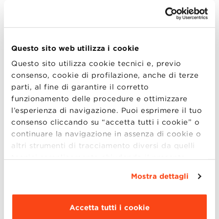
vantaggio competitivo. L’analisi dei concorrenti e il
modello di concorrenza allargata. Le risorse e le
competenze: ingredienti fondamentali della strategia.
La natura e le fonti del vantaggio competitivo. La
Questo sito web utilizza i cookie
strategia di leadership di costo e la differenziazione.
Questo sito utilizza cookie tecnici e, previo
Il vantaggio competitivo in differenti condizioni di
consenso, cookie di profilazione, anche di terze
mercato. La catena del valore e l’analisi dei costi. Il
parti, al fine di garantire il corretto
sistema delle attività ed il sistema del valore. La
funzionamento delle procedure e ottimizzare
tecnologia e la gestione dell’innovazione. Il
l’esperienza di navigazione. Puoi esprimere il tuo
vantaggio competitivo nei settori maturi.
consenso cliccando su “accetta tutti i cookie” o
continuare la navigazione in assenza di cookie o
altri strumenti di tracciamento diversi da quelli
SHARE
tecnici semplicemente chiudendo il presente
banner mediante l’apposito comando.
Per avere
Mostra dettagli
maggiori informazioni clicca “
Dettagli
”. Per
modificare le impostazioni di navigazione e
scegliere le funzionalità, le terze parti e i cookie
Accetta tutti i cookie
da installare clicca “
Personalizza
”
.