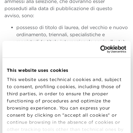
ammessi alla selezione, che dovranno esser
posseduti alla data di pubblicazione di questo
avviso, sono:
possesso di titolo di laurea, del vecchio e nuovo
ordinamento, triennali, specialistiche e
magistrali (o titolo internazionale equipollente);
precedenti esperienze professionali di almeno
10 anni, di cui una parte significativa in ruoli
simili a quello oggetto della presente selezione
ovvero che abbiano consentito di sviluppare
This website uses cookies
competenze utili a ricoprire il ruolo;
This website uses technical cookies and, subject
conoscenza della lingua italiana e inglese;
to consent, profiling cookies, including those of
conoscenza dei principali programmi di
third parties, in order to ensure the proper
informatica personale e internet
functioning of procedures and optimize the
browsing experience. You can express your
consent by clicking on "accept all cookies" or
continue browsing in the absence of cookies or
4. Modalità di selezione
La Fondazione nominerà il
other tracking tools other than technical ones by
capo della selezione e un gruppo di valutazione per