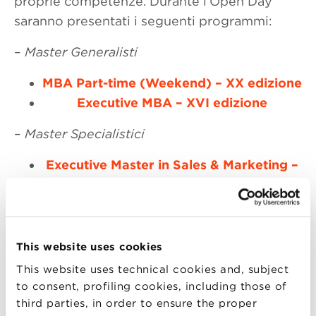
proprie competenze. Durante l’Open Day
saranno presentati i seguenti programmi:
–
Master Generalisti
MBA Part-time (Weekend) – XX edizione
Executive MBA – XVI edizione
–
Master Specialistici
Executive Master in Sales & Marketing –
IV edizione
Executive Master in Supply
Chain and Operations – II edizione
Executive Master in Digital Business – II
This website uses cookies
edizione
This website uses technical cookies and, subject
Executive Master in Business Innovation
to consent, profiling cookies, including those of
Design – I edizione
third parties, in order to ensure the proper