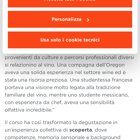
da installare clicca “
Personalizza
”
.
esperienze differenti
. La composizione
internazionale della classe ha arricchito le
Personalizza
degustazioni e le discussioni, permettendo agli
studenti di osservare il vino attraverso sensibilità
diverse.
Usa solo i cookie tecnici
“È stato interessante vedere come persone
provenienti da culture e percorsi professionali diversi
si relazionino al vino. Una compagna dell’Oregon
aveva una solida esperienza nel settore wine ed è
stata una risorsa preziosa. Una studentessa francese
portava una visione molto legata alla tradizione
familiare del vino, mentre uno studente messicano,
con esperienza da chef, aveva una sensibilità
olfattiva incredibile.”
Il corso ha così trasformato la degustazione in
un’esperienza collettiva di
scoperta
, dove
competenze, memoria sensoriale e background