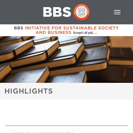
BBS
INITIATIVE FOR SUSTAINABLE SOCIETY
AND BUSINESS
Scopri di più →
HIGHLIGHTS