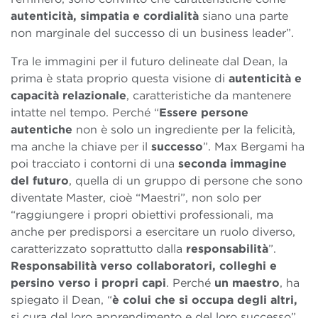
autenticità, simpatia e cordialità
siano una parte
non marginale del successo di un business leader”.
Tra le immagini per il futuro delineate dal Dean, la
prima è stata proprio questa visione di
autenticità e
capacità relazionale
, caratteristiche da mantenere
intatte nel tempo. Perché “
Essere persone
autentiche
non è solo un ingrediente per la felicità,
ma anche la chiave per il
successo
”.
Max Bergami
ha
poi tracciato
i contorni
di una
seconda immagine
del futuro
, quella di un gruppo di persone che sono
diventate Master, cioè “Maestri”, non solo per
“raggiungere i propri obiettivi professionali, ma
anche per predisporsi a esercitare un ruolo diverso,
caratterizzato soprattutto dalla
responsabilità
”.
Responsabilità verso collaboratori, colleghi e
persino verso i propri capi
. Perché
un maestro
, ha
spiegato il Dean, “
è colui che si occupa degli altri,
si cura del loro apprendimento e del loro successo”.