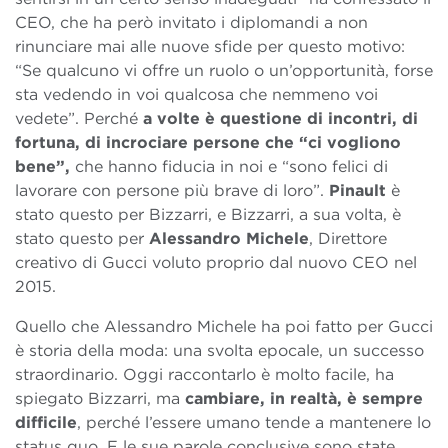
CEO, che ha però invitato i diplomandi a non
rinunciare mai alle nuove sfide per questo motivo:
“Se qualcuno vi offre un ruolo o un’opportunità, forse
sta vedendo in voi qualcosa che nemmeno voi
vedete”. Perché
a volte è questione di incontri, di
fortuna, di incrociare persone che “ci vogliono
bene”,
che hanno fiducia in noi e “sono felici di
lavorare con persone più brave di loro”.
Pinault
è
stato questo per Bizzarri, e Bizzarri, a sua volta, è
stato questo per
Alessandro Michele
, Direttore
creativo di Gucci voluto proprio dal nuovo CEO nel
2015.
Quello che Alessandro Michele ha poi fatto per Gucci
è storia della moda: una svolta epocale, un successo
straordinario. Oggi raccontarlo è molto facile, ha
spiegato Bizzarri, ma
cambiare, in realtà, è sempre
difficile
, perché l’essere umano tende a mantenere lo
status quo. E le sue parole conclusive sono state