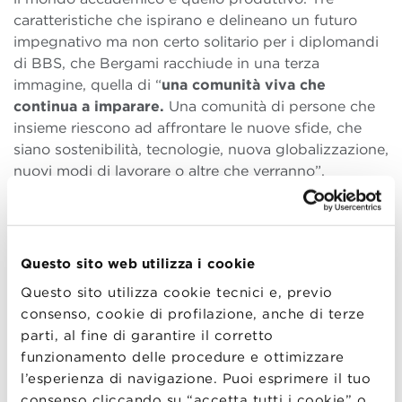
caratteristiche che ispirano e delineano un futuro
impegnativo ma non certo solitario per i diplomandi
di BBS, che Bergami racchiude in una terza
immagine, quella di “
una comunità viva che
continua a imparare.
Una comunità di persone che
insieme riescono ad affrontare le nuove sfide, che
siano sostenibilità, tecnologie, nuova globalizzazione,
nuovi modi di lavorare o altre che verranno”.
Comunità, emozione e umanità anche nello speech di
Marco Bizzarri
,
CEO di fama internazionale
da otto
anni alla guida di
Gucci
. Un uomo e un leader
Questo sito web utilizza i cookie
capace di rompere regole, di pensare fuori dagli
Questo sito utilizza cookie tecnici e, previo
schemi, cosa che ha dimostrato non solo nella sua
consenso, cookie di profilazione, anche di terze
carriera straordinaria, ma anche nel modo in cui ha
parti, al fine di garantire il corretto
scelto di affrontare il commencement speech in
funzionamento delle procedure e ottimizzare
occasione della Graduation Masterclass 2022 in
l’esperienza di navigazione. Puoi esprimere il tuo
BBS.
consenso cliccando su “accetta tutti i cookie” o