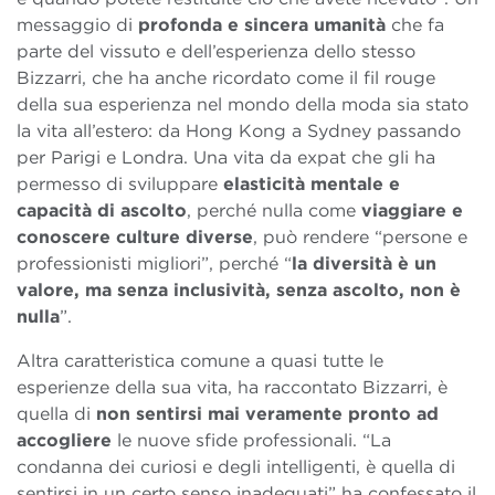
messaggio di
profonda e sincera umanità
che fa
parte del vissuto e dell’esperienza dello stesso
Bizzarri, che ha anche ricordato come il fil rouge
della sua esperienza nel mondo della moda sia stato
la vita all’estero: da Hong Kong a Sydney passando
per Parigi e Londra. Una vita da expat che gli ha
permesso di sviluppare
elasticità mentale e
capacità di ascolto
, perché nulla come
viaggiare e
conoscere culture diverse
, può rendere “persone e
professionisti migliori”, perché “
la diversità è un
valore, ma senza inclusività, senza ascolto, non è
nulla
”.
Altra caratteristica comune a quasi tutte le
esperienze della sua vita, ha raccontato Bizzarri, è
quella di
non sentirsi mai veramente pronto ad
accogliere
le nuove sfide professionali. “La
condanna dei curiosi e degli intelligenti, è quella di
sentirsi in un certo senso inadeguati” ha confessato il