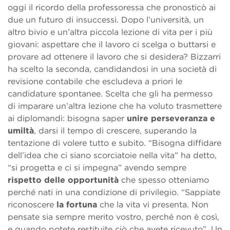
oggi il ricordo della professoressa che pronosticò ai
due un futuro di insuccessi. Dopo l’università, un
altro bivio e un’altra piccola lezione di vita per i più
giovani: aspettare che il lavoro ci scelga o buttarsi e
provare ad ottenere il lavoro che si desidera? Bizzarri
ha scelto la seconda, candidandosi in una società di
revisione contabile che escludeva a priori le
candidature spontanee. Scelta che gli ha permesso
di imparare un’altra lezione che ha voluto trasmettere
ai diplomandi: bisogna saper
unire perseveranza e
umiltà
, darsi il tempo di crescere, superando la
tentazione di volere tutto e subito. “Bisogna diffidare
dell’idea che ci siano scorciatoie nella vita” ha detto,
“si progetta e ci si impegna” avendo sempre
rispetto delle opportunità
che spesso otteniamo
perché nati in una condizione di privilegio. “Sappiate
riconoscere
la fortuna
che la vita vi presenta. Non
pensate sia sempre merito vostro, perché non è così,
e quando potete restituite ciò che avete ricevuto”. Un