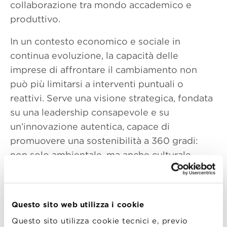
collaborazione tra mondo accademico e
produttivo.
In un contesto economico e sociale in
continua evoluzione, la capacità delle
imprese di affrontare il cambiamento non
può più limitarsi a interventi puntuali o
reattivi. Serve una visione strategica, fondata
su una leadership consapevole e su
un’innovazione autentica, capace di
promuovere una sostenibilità a 360 gradi:
non solo ambientale, ma anche culturale,
organizzativa, economica e sociale.
Questo workshop di confronto tra imprese
Questo sito web utilizza i cookie
sarà un momento di dialogo aperto per
condividere esperienze, visioni e strumenti
Questo sito utilizza cookie tecnici e, previo