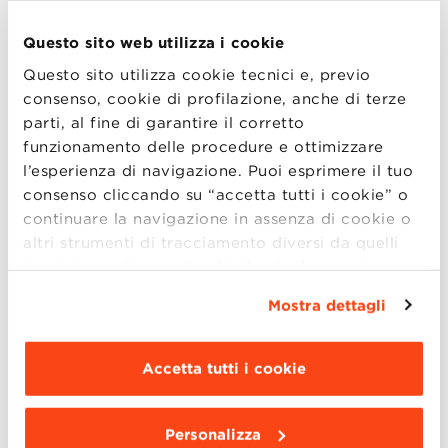
familiari e guidarne la crescita nel lungo
periodo.
Questo sito web utilizza i cookie
Questo sito utilizza cookie tecnici e, previo
Interverranno:
consenso, cookie di profilazione, anche di terze
Alberto Ferrari |
Direttore Generale,
parti, al fine di garantire il corretto
funzionamento delle procedure e ottimizzare
Banca di Bologna
l’esperienza di navigazione. Puoi esprimere il tuo
Gianluigi Serafini |
Equity Partner,
consenso cliccando su “accetta tutti i cookie” o
Grimaldi Alliance
continuare la navigazione in assenza di cookie o
Marco Moscatti |
Presidente, Gruppo
altri strumenti di tracciamento diversi da quelli
Giovani Imprenditori di Confindustria
tecnici semplicemente chiudendo il presente
Emilia Area Centro
banner mediante l’apposito comando.
Per avere
Mostra dettagli
maggiori informazioni clicca “
Dettagli
”. Per
Serena Inglese |
Imprenditrice, Inglese
modificare le impostazioni di navigazione e
srl
scegliere le funzionalità, le terze parti e i cookie
Accetta tutti i cookie
Massimiliano Marchesini |
Imprenditore,
da installare clicca “
Personalizza
”
.
Due Emme Pack
Personalizza
Modera