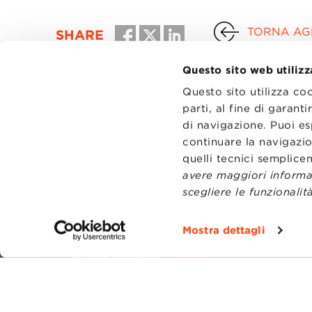
TORNA AGL
SHARE
Questo sito web utilizz
Questo sito utilizza co
parti, al fine di garan
di navigazione. Puoi es
continuare la navigazio
quelli tecnici semplic
avere maggiori informaz
scegliere le funzionalità
CONTATT
TRASPA
Mostra dettagli
PRIVACY
PREFERE