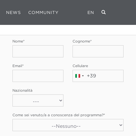
NEWS
COMMUNITY
EN
REGISTRATI
Nome
*
Cognome
*
Email
*
Cellulare
+39
Italia
+39
Nazionalità
Come sei venuto/a a conoscenza del programma?
*