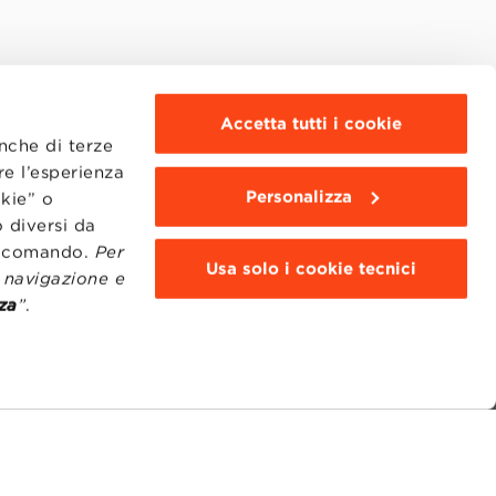
Accetta tutti i cookie
anche di terze
re l’esperienza
Personalizza
okie” o
 diversi da
to comando.
Per
Usa solo i cookie tecnici
i navigazione e
za
”
.
MOODLE
WEBMAIL
BBS COMMUNITY PORTAL
PRESS