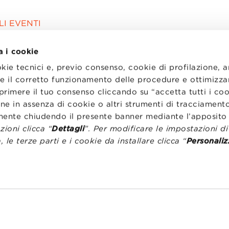
I EVENTI
a i cookie
okie tecnici e, previo consenso, cookie di profilazione, 
tire il corretto funzionamento delle procedure e ottimizza
primere il tuo consenso cliccando su “accetta tutti i co
ne in assenza di cookie o altri strumenti di tracciamento
emente chiudendo il presente banner mediante l’apposi
ioni clicca “
Dettagli
”. Per modificare le impostazioni d
, le terze parti e i cookie da installare clicca “
Personaliz
I
LAVORA CON NOI
RENZA
STATUTO
CODICE ETICO
NZE COOKIE
WHISTLEBLOWING