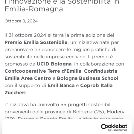
l’Innovazione e la Sostenibilità in
Emilia-Romagna
Ottobre 8, 2024
Il 31 ottobre 2024 si terrà la prima edizione del
Premio
Emilia Sostenibile
, un’iniziativa nata per
promuovere e riconoscere le migliori pratiche di
sostenibilità nelle imprese emiliane.
Il premio è
promosso da
UCID Bologna
, in collaborazione con
Confcooperative Terre d’Emilia
,
Confindustria
Emilia Area Centro
e
Bologna Business School
,
con il supporto di
Emil Banca
e
Coprob Italia
Zuccheri
.
L’iniziativa ha coinvolto 55 progetti sostenibili
provenienti dalle province di Bologna (25), Modena
(20), Ferrara e Reggio Emilia. Le idee in gara sono
state selezionate per il loro impegno in tre ambiti
principali:
sostenibilità ambientale
(28 progetti),